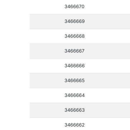
3466670
3466669
3466668
3466667
3466666
3466665
3466664
3466663
3466662