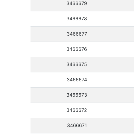
3466679
3466678
3466677
3466676
3466675
3466674
3466673
3466672
3466671