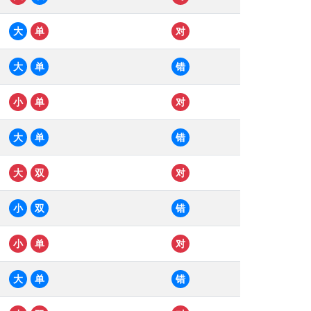
大
单
对
大
单
错
小
单
对
大
单
错
大
双
对
小
双
错
小
单
对
大
单
错