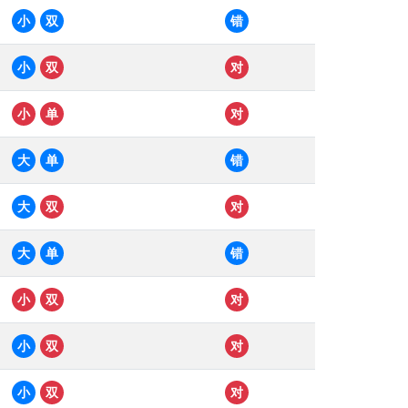
小
双
错
小
双
对
小
单
对
大
单
错
大
双
对
大
单
错
小
双
对
小
双
对
小
双
对