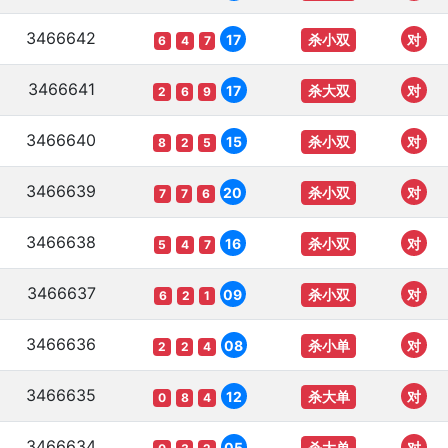
3466642
杀小双
17
对
6
4
7
3466641
杀大双
17
对
2
6
9
3466640
杀小双
15
对
8
2
5
3466639
杀小双
20
对
7
7
6
3466638
杀小双
16
对
5
4
7
3466637
杀小双
09
对
6
2
1
3466636
杀小单
08
对
2
2
4
3466635
杀大单
12
对
0
8
4
3466634
杀大单
05
对