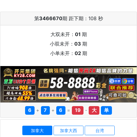
第
3466670
期 距下期：
108 秒
大双未开：
01
期
小双未开：
03
期
小单未开：
02
期
6
+
7
+
6
=
19
-
大
单
加拿大
加拿大西
台湾