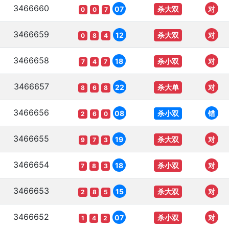
3466660
杀大双
07
对
0
0
7
3466659
杀大双
12
对
0
8
4
3466658
杀小双
18
对
7
4
7
3466657
杀大单
22
对
8
6
8
3466656
杀小双
08
错
2
6
0
3466655
杀大双
19
对
9
7
3
3466654
杀小双
18
对
7
8
3
3466653
杀大双
15
对
2
8
5
3466652
杀小双
07
对
1
4
2