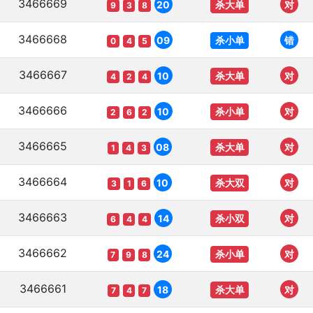
3466669
杀大单
20
对
9
3
8
3466668
杀小单
09
错
0
4
5
3466667
杀大单
10
对
4
2
4
3466666
杀小单
10
对
2
6
2
3466665
杀大单
08
对
1
4
3
3466664
杀大双
10
对
3
1
6
3466663
杀小双
14
对
6
4
4
3466662
杀小单
24
对
7
9
8
3466661
杀大单
18
对
7
4
7