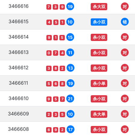
3466616
杀大双
19
对
7
3
9
3466615
杀小双
10
错
4
5
1
3466614
杀小双
15
对
9
1
5
3466613
杀小双
11
对
0
7
4
3466612
杀小双
13
对
3
8
2
3466611
杀小单
19
对
5
6
8
3466610
杀小双
21
对
9
5
7
3466609
杀大单
10
对
2
3
5
3466608
杀小双
17
对
6
9
2