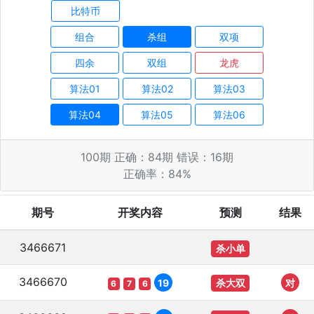
比特币
组合
杀组
双项
四余
双组
龙虎
算法01
算法02
算法03
算法04
算法05
算法06
100
期 正确：
84
期 错误：
16
期
正确率：
84
%
期号
开奖内容
预测
结果
3466671
杀小单
3466670
杀大双
19
对
6
7
6