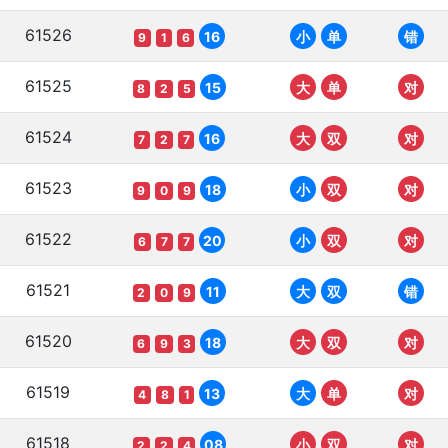
61526
16
小
单
错
9
1
6
61525
15
大
单
对
8
2
5
61524
16
大
双
对
7
2
7
61523
18
小
双
对
9
0
9
61522
20
小
双
对
6
7
7
61521
11
大
双
错
2
0
9
61520
18
大
双
对
6
9
3
61519
13
大
单
对
4
8
1
61518
08
小
双
对
2
2
4