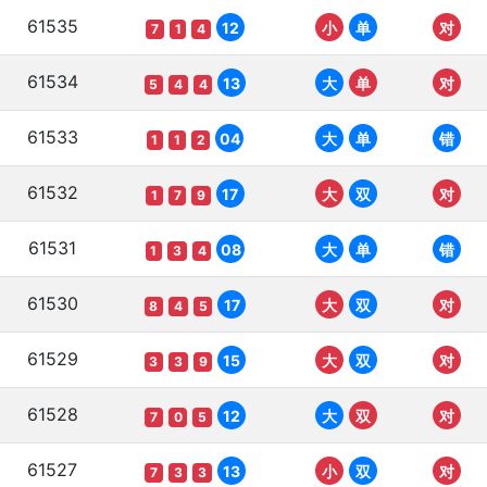
61535
12
小
单
对
7
1
4
61534
13
大
单
对
5
4
4
61533
04
大
单
错
1
1
2
61532
17
大
双
对
1
7
9
61531
08
大
单
错
1
3
4
61530
17
大
双
对
8
4
5
61529
15
大
双
对
3
3
9
61528
12
大
双
对
7
0
5
61527
13
小
双
对
7
3
3