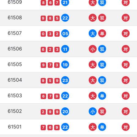
61509
21
大
双
对
8
6
7
61508
22
大
双
对
9
8
5
61507
05
大
单
对
0
3
2
61506
11
小
双
对
6
2
3
61505
19
大
双
对
9
7
3
61504
23
大
双
对
9
5
9
61503
22
大
单
对
6
7
9
61502
20
小
双
对
2
9
9
61501
22
大
单
对
7
6
9