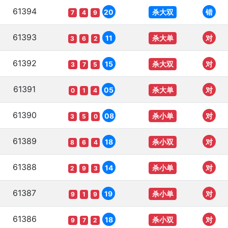
61394
杀大双
20
错
7
4
9
61393
杀大单
11
对
3
6
2
61392
杀大双
15
对
3
7
5
61391
杀大单
05
对
0
1
4
61390
杀小单
08
对
3
5
0
61389
杀小双
18
对
8
6
4
61388
杀小单
14
对
2
9
3
61387
杀小单
19
对
9
1
9
61386
杀小双
18
对
9
7
2