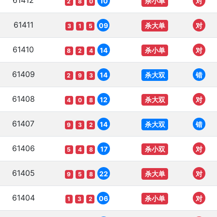
61412
杀小单
10
对
2
8
0
61411
杀大单
09
对
3
1
5
61410
杀小单
14
对
8
2
4
61409
杀大双
14
错
2
9
3
61408
杀大双
12
对
4
0
8
61407
杀大双
14
错
9
3
2
61406
杀小双
17
对
5
4
8
61405
杀大单
22
对
9
5
8
61404
杀小单
06
对
1
3
2