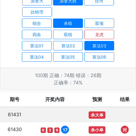
加拿大
加拿大西
台湾
比特币
组合
杀组
双项
四余
双组
龙虎
算法01
算法02
算法03
算法04
算法05
算法06
100
期 正确：
74
期 错误：
26
期
正确率：
74
%
期号
开奖内容
预测
结果
61431
杀大单
61430
杀小单
17
对
9
2
6