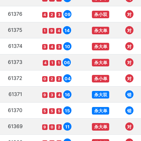
61376
杀小双
09
对
4
2
3
61375
杀大单
14
对
1
9
4
61374
杀大单
10
对
3
4
3
61373
杀大单
06
对
4
1
1
61372
杀小单
04
对
0
2
2
61371
杀大双
16
错
9
3
4
61370
杀大单
15
错
5
5
5
61369
杀大单
11
对
9
0
2