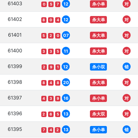
61403
杀小单
12
对
0
5
7
61402
杀大单
12
对
8
0
4
61401
杀大单
07
对
5
2
0
61400
杀大单
11
对
3
3
5
61399
杀小双
12
错
2
9
1
61398
杀大单
20
对
8
4
8
61397
杀小单
16
对
4
3
9
61396
杀大双
13
对
2
6
5
61395
杀小单
13
错
7
4
2