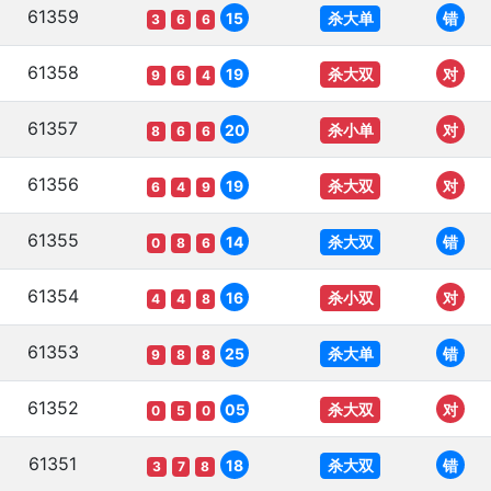
61359
杀大单
15
错
3
6
6
61358
杀大双
19
对
9
6
4
61357
杀小单
20
对
8
6
6
61356
杀大双
19
对
6
4
9
61355
杀大双
14
错
0
8
6
61354
杀小双
16
对
4
4
8
61353
杀大单
25
错
9
8
8
61352
杀大双
05
对
0
5
0
61351
杀大双
18
错
3
7
8