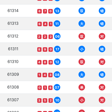
61314
13
双
错
6
7
0
61313
11
大
错
6
4
1
61312
06
双
对
2
2
2
61311
17
小
错
8
9
0
61310
12
双
对
4
8
0
61309
08
大
错
1
4
3
61308
07
单
对
0
1
6
61307
10
小
对
3
5
2