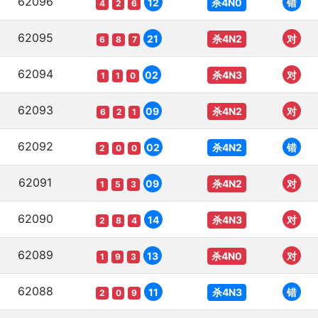
62096
杀4N0
12
错
4
2
6
62095
杀4N2
21
对
6
8
7
62094
杀4N3
02
对
1
1
0
62093
杀4N2
09
对
6
2
1
62092
杀4N2
02
错
2
0
0
62091
杀4N2
09
对
1
5
3
62090
杀4N3
14
对
2
8
4
62089
杀4N0
13
对
1
9
3
62088
杀4N3
11
错
2
0
9