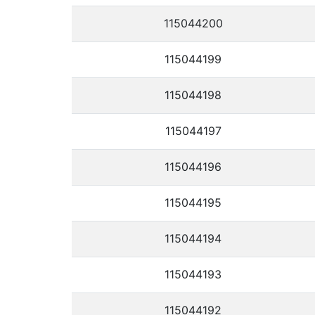
115044200
115044199
115044198
115044197
115044196
115044195
115044194
115044193
115044192