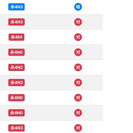
杀4N3
错
杀4N3
对
杀4N1
对
杀4N0
对
杀4N2
对
杀4N3
对
杀4N0
对
杀4N0
对
杀4N3
对