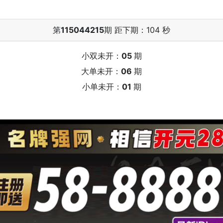
第
115044215
期 距下期：
103 秒
小双未开：
05
期
大单未开：
06
期
小单未开：
01
期