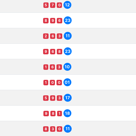
12
5
7
0
23
8
9
6
11
2
6
3
23
9
6
8
10
1
6
3
01
1
0
0
17
5
9
3
18
9
8
1
11
8
3
0