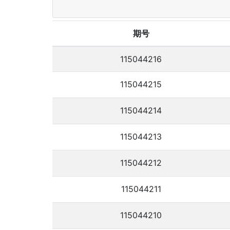
期号
115044216
115044215
115044214
115044213
115044212
115044211
115044210