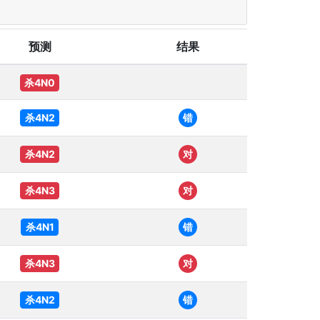
预测
结果
杀4N0
杀4N2
错
杀4N2
对
杀4N3
对
杀4N1
错
杀4N3
对
杀4N2
错