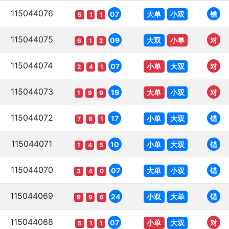
115044076
大单
小双
07
错
5
1
1
115044075
大双
小单
09
对
6
1
2
115044074
小单
大双
07
对
2
4
1
115044073
大单
小双
19
对
1
9
9
115044072
小单
大双
17
错
7
9
1
115044071
小单
大双
10
错
1
4
5
115044070
大单
小双
07
错
3
4
0
115044069
小双
大单
24
错
9
9
6
115044068
小单
大双
07
对
5
1
1