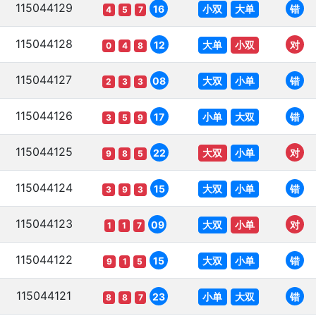
115044129
小双
大单
16
错
4
5
7
115044128
大单
小双
12
对
0
4
8
115044127
大双
小单
08
错
2
3
3
115044126
小单
大双
17
错
3
5
9
115044125
大双
小单
22
对
9
8
5
115044124
大双
小单
15
错
3
9
3
115044123
大双
小单
09
对
1
1
7
115044122
大双
小单
15
错
9
1
5
115044121
小单
大双
23
错
8
8
7