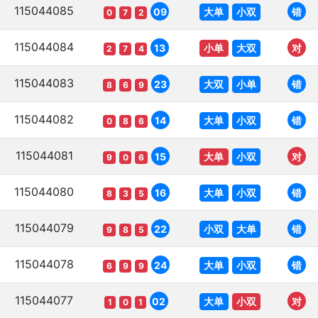
115044085
大单
小双
09
错
0
7
2
115044084
小单
大双
13
对
2
7
4
115044083
大双
小单
23
错
8
6
9
115044082
大单
小双
14
错
0
8
6
115044081
大单
小双
15
对
9
0
6
115044080
大单
小双
16
错
8
3
5
115044079
小双
大单
22
错
9
8
5
115044078
大单
小双
24
错
6
9
9
115044077
大单
小双
02
对
1
0
1